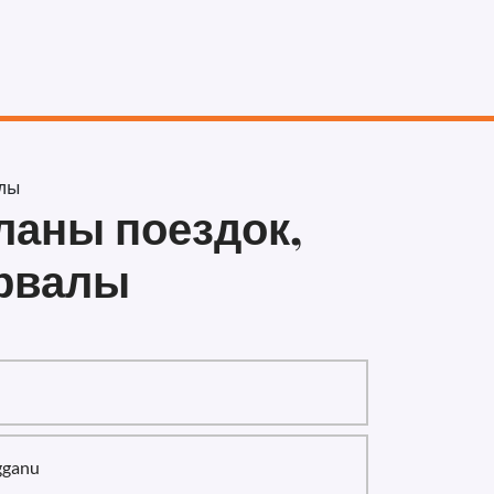
алы
ланы поездок,
ервалы
gganu