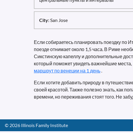
City:
San Jose
Если собираетесь планировать поездку по Ит
поезде отнимает около 1,5 часа. В Риме не
Сикстинскую капеллу и дополнительные дост
который поможет увидеть важнейшие места, 
маршрут по венеции на 1 день
.
Если хотите добавить природу в путешеств
своей красотой. Также полезно знать, как по
времени, но переживания стоят того. Не заб
©
2026
Illinois Family Institute