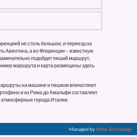
ренцией не столь большое, и переезд на
ть Авентина, а во Флоренции – известную
 замечательно подойдет пеший маршрут,
ример маршрута и карта размещены здесь
 маршруты на машине и пешком впечатляют
 Портофино и из Рима до Амальфи составляет
нь атмосферные города Италии.
Managed by
Altha Technology