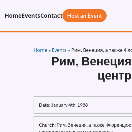
Home
Events
Contact
Host an Event
Home
»
Events
»
Рим, Венеция, а также Ф
Рим, Венеция
центр
Date:
January 4th, 1988
Church:
Рим, Венеция, а также Флоренция:
центральные пункты и интервалы